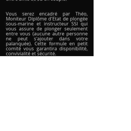
Vous serez encadré par Théo,
Moniteur Dip
lôme d'Etat de plongée
sous-marine et instructeur SSI qui
vous
assure de plonger seulement
entre vous (aucune autre personne
ne peut s'ajouter dans votre
palanquée). Cette formule en petit
comité vous garantira disponibilité,
convivialité et sécurité.
L'ORGANISATION
Toutes les plongées sont organisées
au départ du port de plaisance de
Saint Gilles les Bains (différents lieux
de rendez-vous sont possibles).
Les plongées s'effectuent en
fonction des
disponibilités avec des
départs le matin ou l'après-midi
.
Les réservations s'effectuent soit par